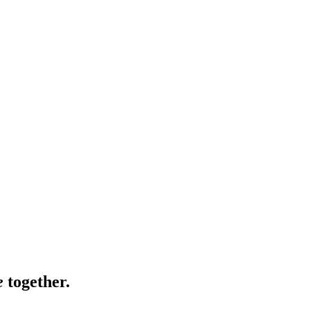
e
together.